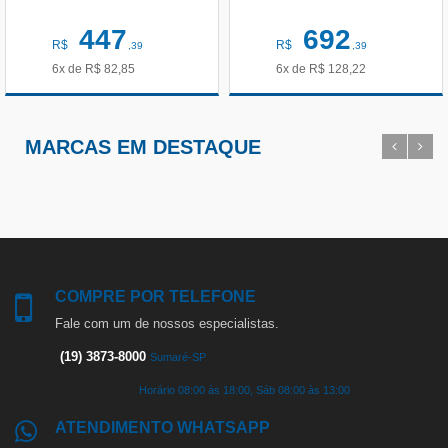
447
692
R$
R$
,39
,39
6x de
R$
82,85
6x de
R$
128,22
MARCAS EM DESTAQUE
COMPRE POR TELEFONE
Fale com um de nossos especialistas.
(19) 3873-8000
Sumaré-SP
Horário 08:00 às 18:00, Sáb 08:00 às 13:00
ATENDIMENTO WHATSAPP