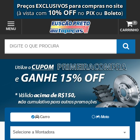
0
MENU
CARRINHO
Carro
Moto
Selecione a Montadora