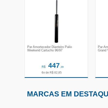
Par Amortecedor Dianteiro Palio
Par Am
Weekend Cartucho 96/97
Grand 
447
R$
,39
6x de
R$
82,85
VER DETALHES
MARCAS EM DESTAQ