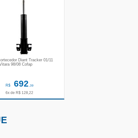
ortecedor Diant Tracker 01/11
Vitara 98/08 Cofap
692
R$
,39
6x de
R$
128,22
VER DETALHES
UE