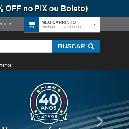
MEU CARRINHO
didos
Nenhum item adicionado
BUSCAR
mentos
Próximo