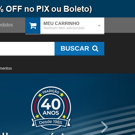
MEU CARRINHO
didos
Nenhum item adicionado
BUSCAR
mentos
Próximo