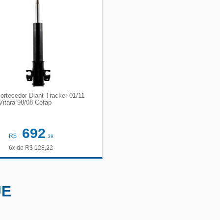
ortecedor Diant Tracker 01/11
Vitara 98/08 Cofap
692
R$
,39
6x de
R$
128,22
VER DETALHES
UE