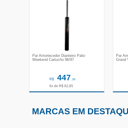
Par Amortecedor Dianteiro Palio
Par Am
Weekend Cartucho 96/97
Grand 
447
R$
,39
6x de
R$
82,85
VER DETALHES
MARCAS EM DESTAQ