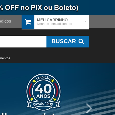
MEU CARRINHO
didos
Nenhum item adicionado
BUSCAR
mentos
Próximo