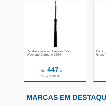
Par Amortecedor Dianteiro Palio
Par Am
Weekend Cartucho 96/97
Grand 
447
R$
,39
6x de
R$
82,85
VER DETALHES
MARCAS EM DESTAQ