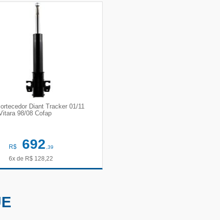
ortecedor Diant Tracker 01/11
Vitara 98/08 Cofap
692
R$
,39
6x de
R$
128,22
VER DETALHES
UE