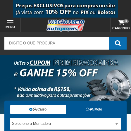
0
MENU
CARRINHO
Carro
Moto
Selecione a Montadora