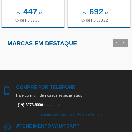
447
692
R$
R$
,39
,39
6x de
R$
82,85
6x de
R$
128,22
MARCAS EM DESTAQUE
COMPRE POR TELEFONE
Fale com um de nossos especialistas.
(19) 3873-8000
Sumaré-SP
Horário 08:00 às 18:00, Sáb 08:00 às 13:00
ATENDIMENTO WHATSAPP